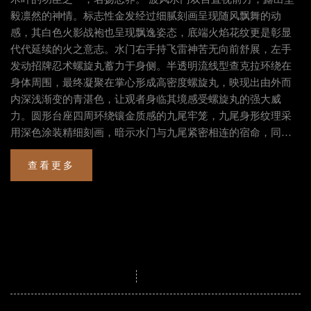
毅凛然的神情。标志性金发经过细腻刻画呈现随风飘舞的动
感，其白色火影战袍也呈现飘逸姿态，底端火焰花纹更是彰显
代代延续的火之意志。水门右手持飞雷神苦无向前舒展，左手
发动招牌忍术螺旋丸蓄力于身侧。半透明流线型查克拉环绕在
身体周围，最终凝聚在掌心形成高密度螺旋丸，映现出由外而
内深浅渐变的青湛色，让观者身临其境感受螺旋丸的强大威
力。圆形台座四周环绕镶金质感的九尾牢笼，九尾身形纹理采
用深色涂装精细刻画，暗示水门与九尾紧密相连的宿命，同时
黑色与金色相辅相成，彰显出十足的氛围感。绿苔蔓延在水门
查看更多
身后苍劲的树干上，散落的木叶和飞雷神苦无共同点缀在枝干
与碎石之间，所有细节交织在一起，为整座雕像增添立体又真
实的观感。 正如HEX Collectibles的品牌理念，我们通过不断创
产品参数.
新的方式来突破设计的界限，从而精准抓住那些我们挚爱角色
的精髓所在，并且以动态风格著称的设计，继续把我们喜爱的
动漫角色带入到大家的现实生活中。 今天就把这款波风水门雕
像加入到你的《火影忍者疾风传》收藏吧！
授权系列
火影忍者疾风传