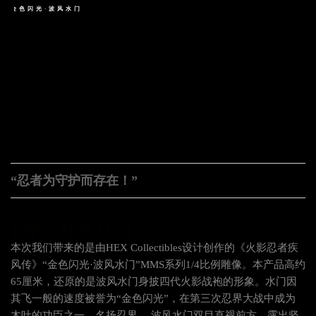
金
色
闪
光
·
波
风
水
门
产品简介
“忍者为守护而存在！”
PRODUCT
本次我们带来的是由HEX Collectibles设计创作的《火影忍者疾
风传》“金色闪光·波风水门”MMS系列1/4比例雕像。本产品高约
65厘米，还原的是波风水门身披四代火影战袍的形象。水门因
其飞一般的速度被誉为“金色闪光”，在第三次忍界大战中成为
木叶的功臣之一，名扬忍界。 波风水门双目直视前方，露出坚